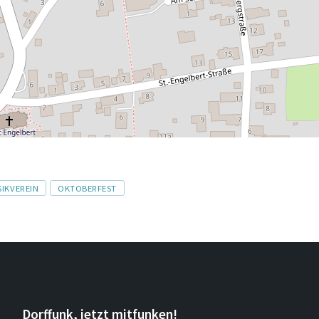
IKVEREIN
OKTOBERFEST
Dorffunk, jetzt mitfunken!