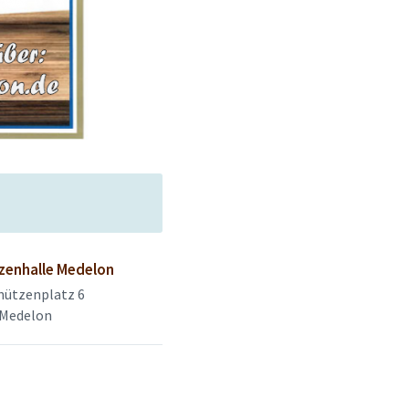
zenhalle Medelon
hützenplatz 6
 Medelon