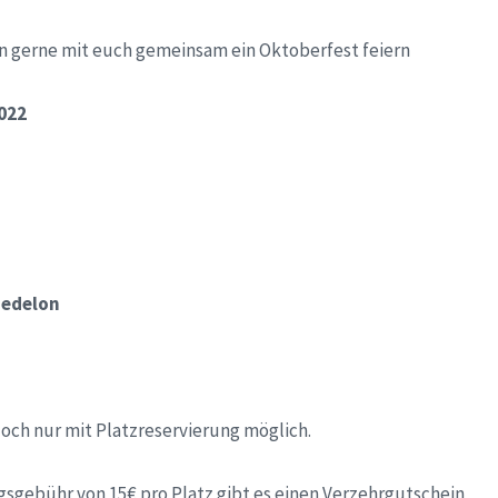
 gerne mit euch gemeinsam ein Oktoberfest feiern
022
Medelon
jedoch nur mit Platzreservierung möglich.
gsgebühr von 15€ pro Platz gibt es einen Verzehrgutschein