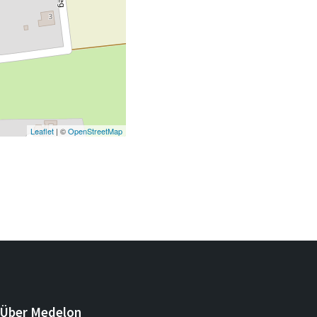
Leaflet
| ©
OpenStreetMap
Über Medelon