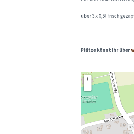
über 3 x 0,5l frisch geza
Plätze könnt Ihr über
w
+
−