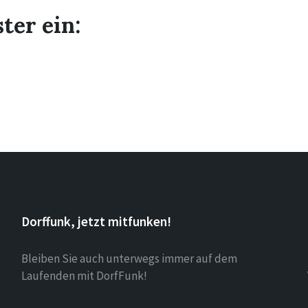
ter ein:
Dorffunk, jetzt mitfunken!
Bleiben Sie auch unterwegs immer auf dem
Laufenden mit DorfFunk!