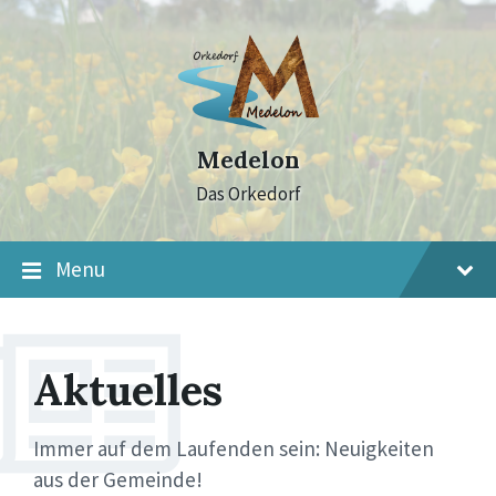
Skip
Skip
Skip
to
to
to
content
main
footer
navigation
Medelon
Das Orkedorf
Menu
Aktuelles
Immer auf dem Laufenden sein: Neuigkeiten
aus der Gemeinde!