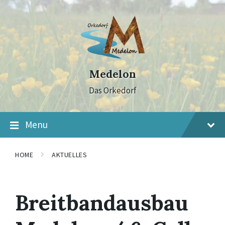
Skip
Skip
Skip
to
to
to
content
main
footer
navigation
Medelon
Das Orkedorf
Menu
HOME
AKTUELLES
Breitbandausbau