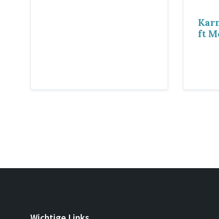
Kar
ft M
Seitennummerierung
der
Beiträge
Wichtige Links