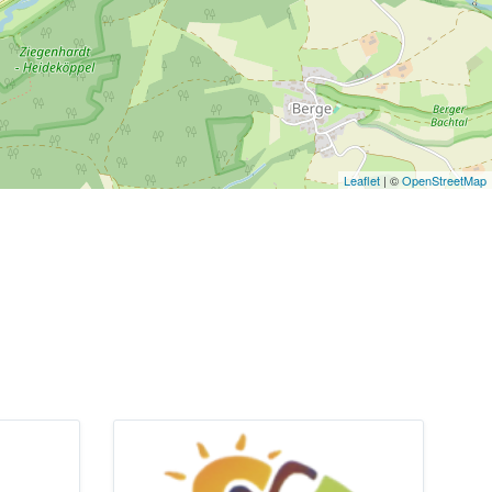
Leaflet
| ©
OpenStreetMap