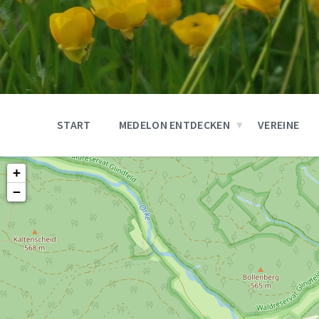
START
MEDELON ENTDECKEN
VEREINE
+
−