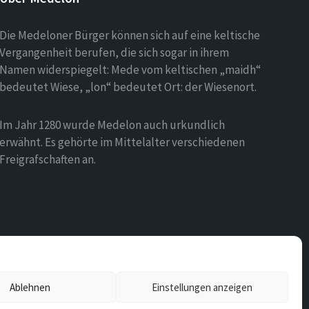
Die Medeloner Bürger können sich auf eine keltische
Vergangenheit berufen, die sich sogar in ihrem
Namen widerspiegelt: Mede vom keltischen „maidh“
bedeutet Wiese, „lon“ bedeutet Ort: der Wiesenort.
Im Jahr 1280 wurde Medelon auch urkundlich
erwähnt. Es gehörte im Mittelalter verschiedenen
Freigrafschaften an.
Ablehnen
Einstellungen anzeigen