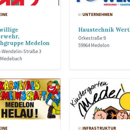
EINE
in
UNTERNEHMEN
willige
Haustechnik Wert
erwehr,
Orkestraße 9
chgruppe Medelon
59964 Medelon
-Wendelin-Straße 3
 Medebach
EINE
in
INFRASTRUKTUR