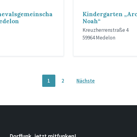
nevalsgemeinscha
Kindergarten „Ar
edelon
Noah“
Kreuzherrenstraße 4
59964 Medelon
1
2
Nächste
Dorffunk, jetzt mitfunken!