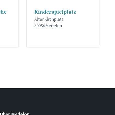
che
Kinderspielplatz
Alter Kirchplatz
59964 Medelon
Über Medelon