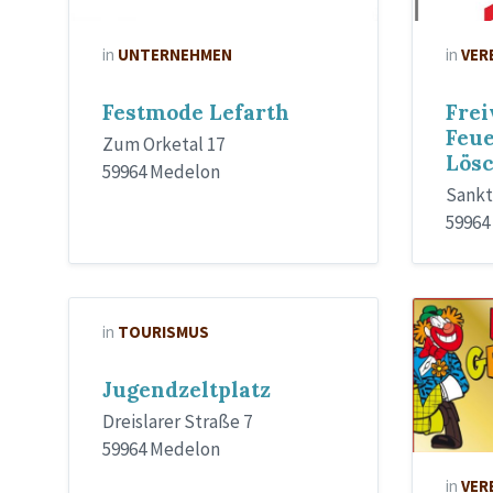
in
UNTERNEHMEN
in
VER
Festmode Lefarth
Frei
Feu
Zum Orketal 17
Lös
59964 Medelon
Sankt
59964
in
TOURISMUS
Jugendzeltplatz
Dreislarer Straße 7
59964 Medelon
in
VER